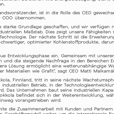
en.
ndsvorsitzender, ist in die Rolle des CEO gewechse
der COO übernommen.
e starke Grundlage geschaffen, und wir verfügen n
ustriellen Maßstab. Dies zeigt unsere Fähigkeiten 
Technologie. Der nächste Schritt ist die Erweiteru
hwertiger, optimierter Kohlenstoffprodukte, darunter
 neue Entwicklungsphase ein. Gemeinsam mit unser
n und die steigende Nachfrage in den Bereichen 
nsere Lösung ermöglicht eine wetterunabhängige Wa
her Materialien wie Grafit“, sagt CEO Matti Malkamäk
kola, Finnland, tritt in seine nächste Wachstumsph
im industriellen Betrieb, in der Technologieentwick
rd. Das Unternehmen baut seine industriellen Kapaz
okkola befindet sich in der Weiterentwicklung, wäh
inweg vorangetrieben wird.
camite die Zusammenarbeit mit Kunden und Partnern