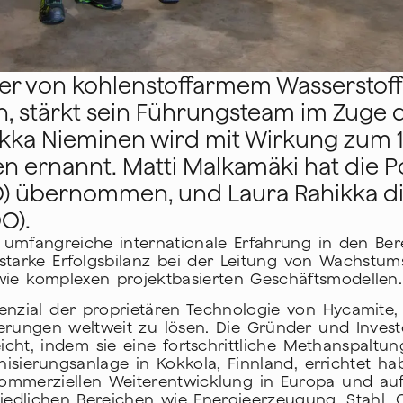
ller von kohlenstoffarmem Wassersto
n, stärkt sein Führungsteam im Zuge 
ukka Nieminen wird mit Wirkung zum 1
 ernannt. Matti Malkamäki hat die Po
EO) übernommen, und Laura Rahikka di
O).
umfangreiche internationale Erfahrung in den Bere
starke Erfolgsbilanz bei der Leitung von Wachstum
ie komplexen projektbasierten Geschäftsmodellen.
enzial der proprietären Technologie von Hycamite,
rungen weltweit zu lösen. Die Gründer und Invest
icht, indem sie eine fortschrittliche Methanspaltu
sierungsanlage in Kokkola, Finnland, errichtet ha
mmerziellen Weiterentwicklung in Europa und au
iedlichen Bereichen wie Energieerzeugung, Stahl, 