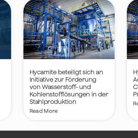
Hycamite beteiligt sich an
H
Initiative zur Förderung
A
von Wasserstoff- und
C
Kohlenstofflösungen in der
P
Stahlproduktion
R
Read More