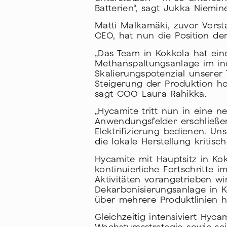
Batterien“, sagt Jukka Niemin
Matti Malkamäki, zuvor Vorsta
CEO, hat nun die Position 
„Das Team in Kokkola hat ein
Methanspaltungsanlage im ind
Skalierungspotenzial unserer 
Steigerung der Produktion hoc
sagt COO Laura Rahikka.
„Hycamite tritt nun in eine
Anwendungsfelder erschließe
Elektrifizierung bedienen. U
die lokale Herstellung kritisc
Hycamite mit Hauptsitz in Kok
kontinuierliche Fortschritte 
Aktivitäten vorangetrieben wi
Dekarbonisierungsanlage in K
über mehrere Produktlinien h
Gleichzeitig intensiviert Hy