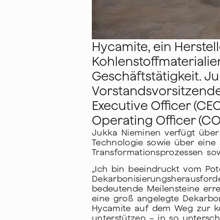
Hycamite, ein Herste
Kohlenstoffmaterialie
Geschäftstätigkeit. J
Vorstandsvorsitzenden
Executive Officer (C
Operating Officer (CO
Jukka Nieminen verfügt über 
Technologie sowie über eine 
Transformationsprozessen sow
„Ich bin beeindruckt vom Pot
Dekarbonisierungsherausforde
bedeutende Meilensteine erre
eine groß angelegte Dekarboni
Hycamite auf dem Weg zur ko
unterstützen – in so untersch