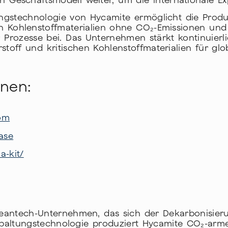
n Geschäftsmodell weiter, um die internationale Ex
ungstechnologie von Hycamite ermöglicht die Prod
 Kohlenstoffmaterialien ohne CO₂-Emissionen und 
r Prozesse bei. Das Unternehmen stärkt kontinuierli
off und kritischen Kohlenstoffmaterialien für glob
onen:
om
ase
a-kit/
Cleantech-Unternehmen, das sich der Dekarbonisieru
paltungstechnologie produziert Hycamite CO₂-arme