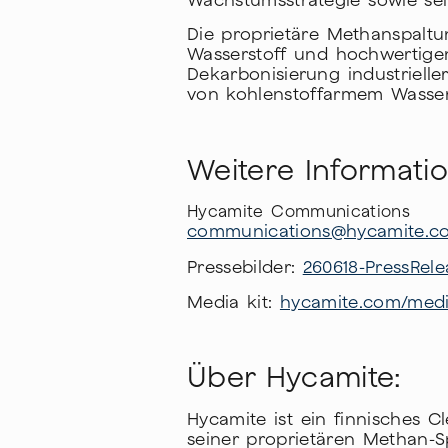
Wachstumsstrategie sowie sei
Die proprietäre Methanspalt
Wasserstoff und hochwertigen
Dekarbonisierung industrielle
von kohlenstoffarmem Wasserst
Weitere Informati
Hycamite Communications
communications@hycamite.c
Pressebilder:
260618-PressRele
Media kit:
hycamite.com/medi
Über Hycamite:
Hycamite ist ein finnisches 
seiner proprietären Methan-S